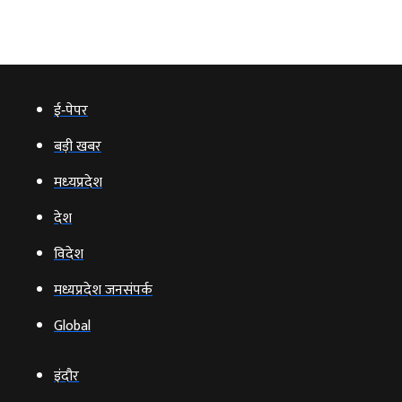
ई‑पेपर
बड़ी खबर
मध्‍यप्रदेश
देश
विदेश
मध्यप्रदेश जनसंपर्क
Global
इंदौर