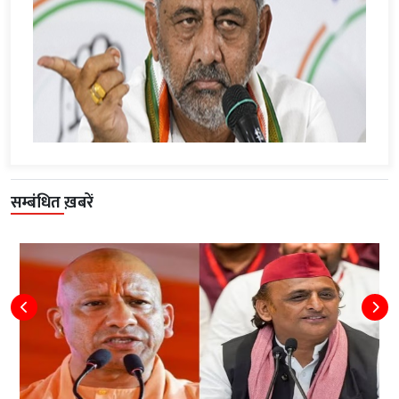
सम्बंधित ख़बरें