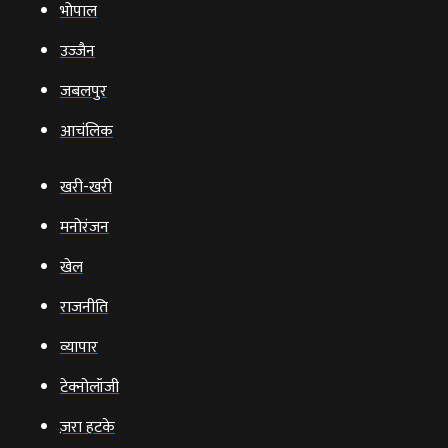
भोपाल
उज्‍जैन
जबलपुर
आचंलिक
खरी-खरी
मनोरंजन
खेल
राजनीति
व्‍यापार
टेक्‍नोलॉजी
ज़रा हटके