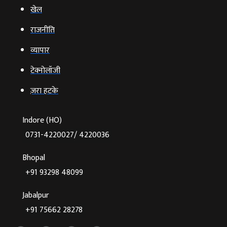
खेल
राजनीति
व्‍यापार
टेक्‍नोलॉजी
ज़रा हटके
Indore (HO)
0731-4220027/ 4220036
Bhopal
+91 93298 48099
Jabalpur
+91 75662 28278