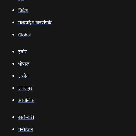
विदेश
मध्यप्रदेश जनसंपर्क
Global
इंदौर
भोपाल
उज्‍जैन
जबलपुर
आचंलिक
खरी-खरी
मनोरंजन