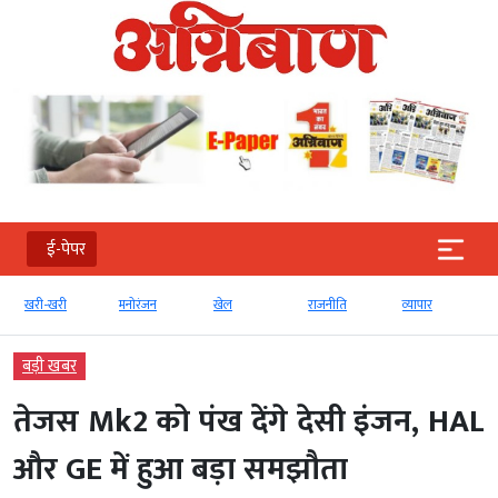
ई-पेपर
खरी-खरी
मनोरंजन
खेल
राजनीति
व्‍यापार
बड़ी खबर
तेजस Mk2 को पंख देंगे देसी इंजन, HAL
और GE में हुआ बड़ा समझौता