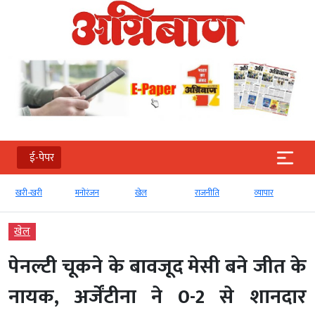
ई-पेपर
ी
मनोरंजन
खेल
राजनीति
व्‍यापार
टेक्‍नोलॉजी
खेल
पेनल्टी चूकने के बावजूद मेसी बने जीत के
नायक, अर्जेंटीना ने 0-2 से शानदार