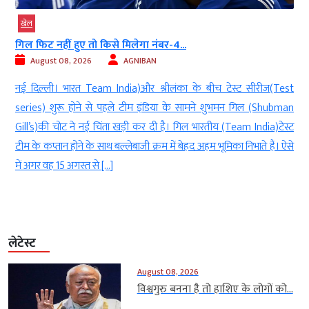
खेल
देर रात ऋषभ पंत ने CM पुष्कर धामी...
August 08, 2026
AGNIBAN
टेस्ट सीरीज(Test
नई दिल्ली। भारतीय क्रिकेट टीम के स्टार विकेट
भमन गिल (Shubman
wicketkeeper) बल्लेबाज ऋषभ पंत (batsman Rishabh P
 (Team India)टेस्ट
श्रीलंका(Sri Lanka) दौरे पर हैं लेकिन इसी बीच उनका ए
िका निभाते हैं। ऐसे
पोस्ट(social media post) चर्चा का विषय बन गया है। पंत ने दे
के मुख्यमंत्री पुष्कर सिंह धामी को टैग करते हुए अपने लिए जमीन
लेटेस्ट
August 08, 2026
विश्वगुरु बनना है तो हाशिए के लोगों को...