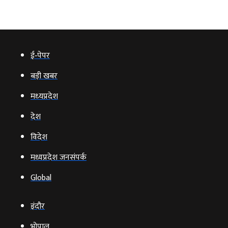
ई‑पेपर
बड़ी खबर
मध्‍यप्रदेश
देश
विदेश
मध्यप्रदेश जनसंपर्क
Global
इंदौर
भोपाल