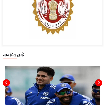
सम्बंधित ख़बरें