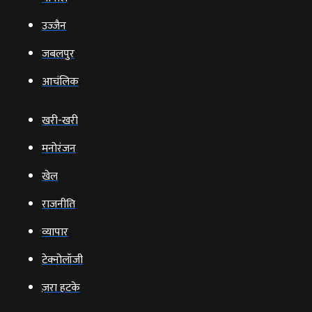
उज्‍जैन
जबलपुर
आचंलिक
खरी-खरी
मनोरंजन
खेल
राजनीति
व्‍यापार
टेक्‍नोलॉजी
ज़रा हटके