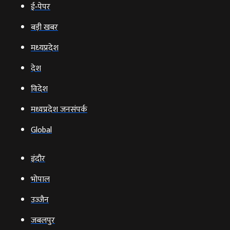
ई‑पेपर
बड़ी खबर
मध्‍यप्रदेश
देश
विदेश
मध्यप्रदेश जनसंपर्क
Global
इंदौर
भोपाल
उज्‍जैन
जबलपुर