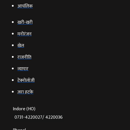
आचंलिक
खरी-खरी
मनोरंजन
खेल
राजनीति
व्‍यापार
टेक्‍नोलॉजी
ज़रा हटके
Indore (HO)
0731-4220027/ 4220036