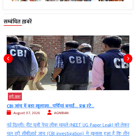
सम्बंधित ख़बरें
बड़ी खबर
CBI जांच में बड़ा खुलासा…पर्चियां बनाईं… प्रश्न रटे...
August 07, 2026
AGNIBAN
े
नई दिल्ली। नीट यूजी पेपर लीक मामले (NEET UG Paper Leak) को लेकर
े
चल रही सीबीआई जांच (CBI investigation) में खुलासा हुआ है कि तीन