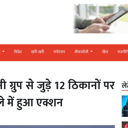
र
विदेश
खरी-खरी
मनोरंजन
जीवनशैली
खेल
राजनीत
्रुप से जुड़े 12 ठिकानों पर
ले
 में हुआ एक्शन