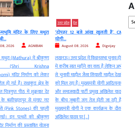
A
Arc
उत्तर प्रदेश
देश
देश
्मभूमि मंदिर के लिए मथुरा
‘दोपहर 12 बजे आंख खुलती है’, CM
हनीट्
..
योगी...
जासूसी
, 2026
AGNIBAN
August 08, 2026
Digvijay
Au
ुरा (Mathura) में श्रीकृष्ण
लखनऊ। उत्तर प्रदेश में विधानसभा चुनाव होने
नई दि
ि (Shri Krishna
में करीब सात महीने का वक्त है लेकिन अभी
कमांडर
) मंदिर निर्माण को लेकर
से चुनावी माहौल जैसा सियासी माहौल देखने
सेंसि
हो गई हैं। राधाकुंड क्षेत्र के
को मिल रहा है। मुख्यमंत्री योगी आदित्यनाथ
गिरफ्
चित्रगुप्त पीठ में शुक्रवार देर
और समाजवादी पार्टी प्रमुख अखिलेश यादव
अधिक
 बंसीपहाड़पुर से मंगाए गए
के बीच जुबानी जंग तेज होती जा रही है।
करने
ों (Pink Stones) की पहली
मुख्यमंत्री योगी ने एक कार्यक्रम के दौरान
सीक्र
। इन पत्थरों को श्रीकृष्ण
अखिलेश यादव पर […]
गया है
 निर्माण की प्रस्तावित योजना