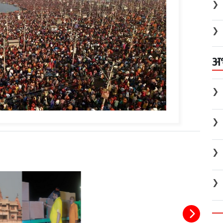
❯
❯
अ
❯
❯
❯
❯