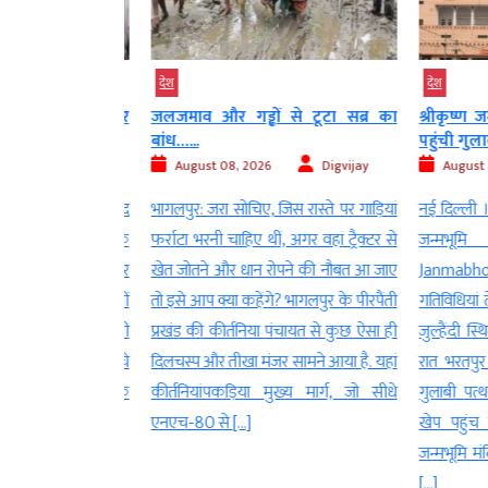
देश
देश
-माला… पप्पू पर
जलजमाव और गड्ढों से टूटा सब्र का
श्रीकृष्ण जन
बांध…...
पहुंची गुलाबी.
Digvijay
August 08, 2026
Digvijay
August 08
िया से निर्दलीय सांसद
भागलपुर: जरा सोचिए, जिस रास्ते पर गाड़ियां
नई दिल्ली । मथ
ं प्रेस कॉन्फ्रेंस के
फर्राटा भरनी चाहिए थीं, अगर वहां ट्रैक्टर से
जन्मभूम
 था. वहीं अब उनपर
खेत जोतने और धान रोपने की नौबत आ जाए
Janmabhoomi
ियों का फूल मालाओं
तो इसे आप क्या कहेंगे? भागलपुर के पीरपैंती
गतिविधियां तेज 
ा है. जैसे ही आरोपी
प्रखंड की कीर्तनिया पंचायत से कुछ ऐसा ही
जुल्हैंदी स्थित 
िरि अपने गांव पहुंचे
दिलचस्प और तीखा मंजर सामने आया है. यहां
रात भरतपुर के
गत हुआ. जानकारी के
कीर्तनियांपकड़िया मुख्य मार्ग, जो सीधे
गुलाबी पत्थर
एनएच-80 से […]
खेप पहुंच गई
जन्मभूमि मंदिर
[…]