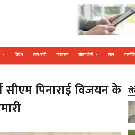
र
विदेश
खरी-खरी
मनोरंजन
जीवनशैली
खेल
राजनीत
 पूर्व सीएम पिनाराई विजयन के
ले
मारी