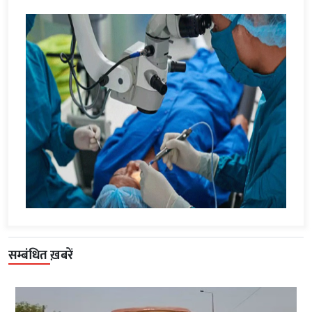
सम्बंधित ख़बरें