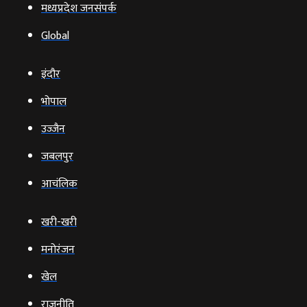
मध्यप्रदेश जनसंपर्क
Global
इंदौर
भोपाल
उज्‍जैन
जबलपुर
आचंलिक
खरी-खरी
मनोरंजन
खेल
राजनीति