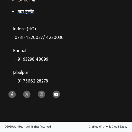
टेक्‍नोलॉजी
ज़रा हटके
Indore (HO)
0731-4220027/ 4220036
Bhopal
+91 93298 48099
Jabalpur
+91 75662 28278
©2026 Agnibaan , All Rights Reserved
Crafted With
♥
By Cloud Zappy