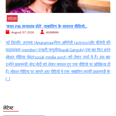
मनोरंजन
सनी देओल के गुस्से से डरते थे करण?...
August 07, 2026
AGNIBAN
ी
नई दिल्ली। सनी देओल(Sunny Deol) इन दिनों अपनी आने वाली फिल्म
े
बंटवारा(Bantwara) 1947 को लेकर लगातार चर्चा में हैं। फिल्म में उनके साथ
र
प्रीति जिंटा (Preity Zinta)और उनके बेटे करण देओल(Karan Deol) भी नजर
ी
आएंगे। सनी और करण की यह साथ में दूसरी फिल्म है और तीनों कलाकार
े
फिल्म के प्रमोशन में व्यस्त हैं। इसी […]
लेटेस्ट