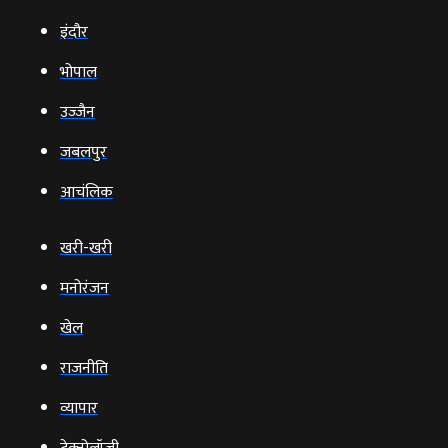
इंदौर
भोपाल
उज्‍जैन
जबलपुर
आचंलिक
खरी-खरी
मनोरंजन
खेल
राजनीति
व्‍यापार