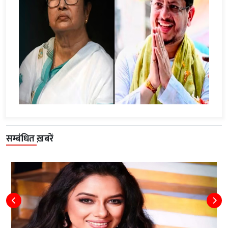
सम्बंधित ख़बरें