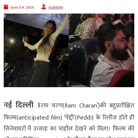
June 04, 2026
AGNIBAN
नई दिल्ली ।
राम चरण(Ram Charan’)की बहुप्रतीक्षित
फिल्म(anticipated film) ‘पेद्दी’(Peddi) के रिलीज होते ही
सिनेमाघरों में उत्साह का माहौल देखने को मिला। फिल्म की