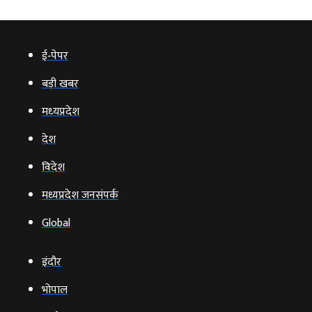
ई‑पेपर
बड़ी खबर
मध्‍यप्रदेश
देश
विदेश
मध्यप्रदेश जनसंपर्क
Global
इंदौर
भोपाल