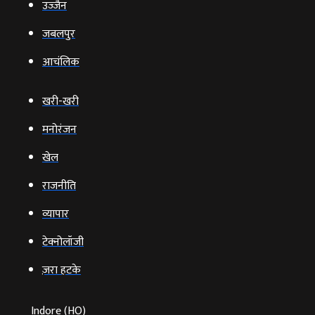
उज्‍जैन
जबलपुर
आचंलिक
खरी-खरी
मनोरंजन
खेल
राजनीति
व्‍यापार
टेक्‍नोलॉजी
ज़रा हटके
Indore (HO)