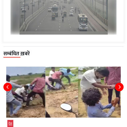
सम्बंधित ख़बरें
देश
मध्‍यप्रदेश