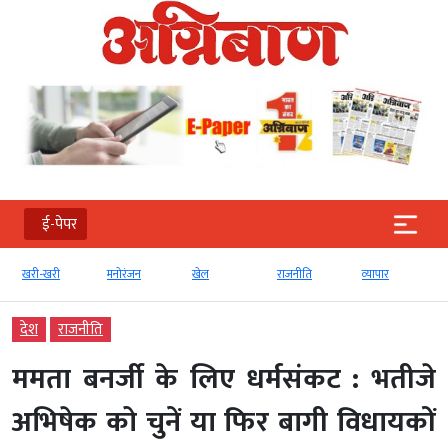
ई-पेपर
मनोरंजन
खेल
राजनीति
व्‍यापार
टेक्‍नोलॉजी
देश
राजनीति
ममता बनर्जी के लिए धर्मसंकट : भतीजे
अभिषेक को चुनें या फिर बागी विधायकों