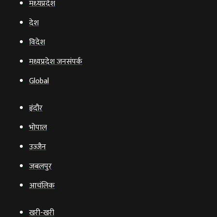
मध्‍यप्रदेश
देश
विदेश
मध्यप्रदेश जनसंपर्क
Global
इंदौर
भोपाल
उज्‍जैन
जबलपुर
आचंलिक
खरी-खरी