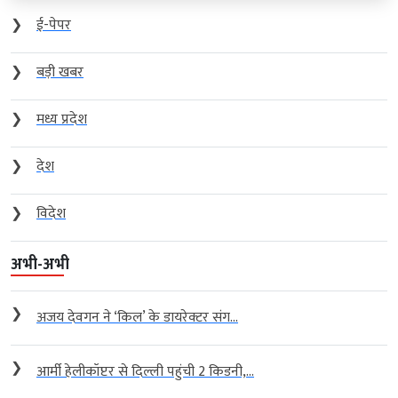
❯
ई-पेपर
❯
बड़ी खबर
❯
मध्य प्रदेश
❯
देश
❯
विदेश
अभी-अभी
❯
अजय देवगन ने ‘किल’ के डायरेक्टर संग...
❯
आर्मी हेलीकॉप्टर से दिल्ली पहुंची 2 किडनी,...