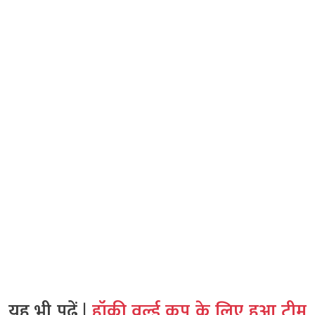
यह भी पढ़ें |
हॉकी वर्ल्ड कप के लिए हुआ टीम