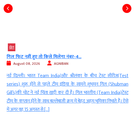
खेल
देर रात ऋषभ पंत ने CM पुष्कर धामी...
August 08, 2026
AGNIBAN
t
नई दिल्ली। भारतीय क्रिकेट टीम के स्टार विकेटकीपर(Indian
n
wicketkeeper) बल्लेबाज ऋषभ पंत (batsman Rishabh Pant)इन दिनों
ट
श्रीलंका(Sri Lanka) दौरे पर हैं लेकिन इसी बीच उनका एक सोशल मीडिया
े
पोस्ट(social media post) चर्चा का विषय बन गया है। पंत ने देर रात उत्तराखंड
के मुख्यमंत्री पुष्कर सिंह धामी को टैग करते हुए अपने लिए जमीन खरीदने […]