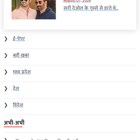
August 07, 2026
सनी देओल के गुस्से से डरते थे...
❯
ई-पेपर
❯
बड़ी खबर
❯
मध्य प्रदेश
❯
देश
❯
विदेश
अभी-अभी