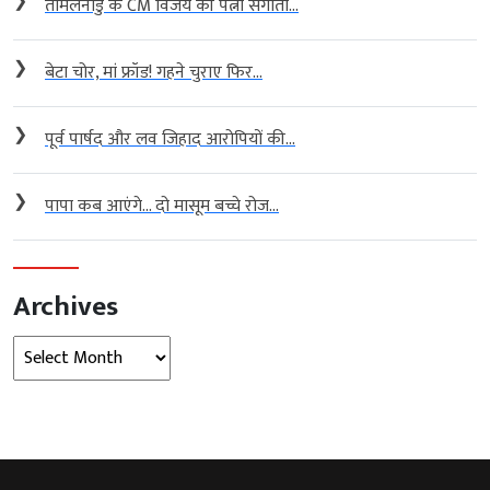
❯
तमिलनाडु के CM विजय की पत्नी संगीता...
❯
बेटा चोर, मां फ्रॉड! गहने चुराए फिर...
❯
पूर्व पार्षद और लव जिहाद आरोपियों की...
❯
पापा कब आएंगे… दो मासूम बच्चे रोज...
Archives
Archives