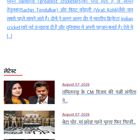
ो सचिन
आयोजन 28 अगस्त से 13 सितंबर तक दुबई में होगा। भारतीय महिला ट
से नाम
(Indian Women’s Team) अपने अभियान की सबसे बड़ी चुनौती 5 सितंबर 
 Indian
पाकिस्तान (Pakistan) के खिलाफ खेलेगी. टूर्नामेंट में आठ टीमें हिस्सा लेंग
ऐसे में
ग्रुप राउंड के बाद शीर्ष दो टीमें सेमीफाइनल […]
लेटेस्ट
August 07, 2026
तमिलनाडु के CM विजय की पत्नी संगीता
ने...
August 07, 2026
बेटा चोर, मां फ्रॉड! गहने चुराए फिर गिरवी...