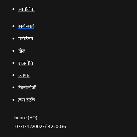
आचंलिक
खरी-खरी
मनोरंजन
खेल
राजनीति
व्‍यापार
टेक्‍नोलॉजी
ज़रा हटके
Indore (HO)
0731-4220027/ 4220036