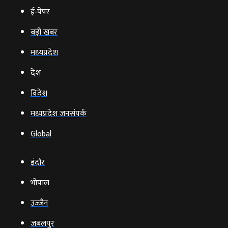
ई‑पेपर
बड़ी खबर
मध्‍यप्रदेश
देश
विदेश
मध्यप्रदेश जनसंपर्क
Global
इंदौर
भोपाल
उज्‍जैन
जबलपुर