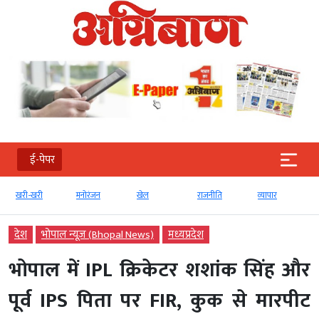
ई-पेपर
खरी-खरी
मनोरंजन
खेल
राजनीति
व्‍यापार
देश
भोपाल न्यूज़ (Bhopal News)
मध्‍यप्रदेश
भोपाल में IPL क्रिकेटर शशांक सिंह और
पूर्व IPS पिता पर FIR, कुक से मारपीट