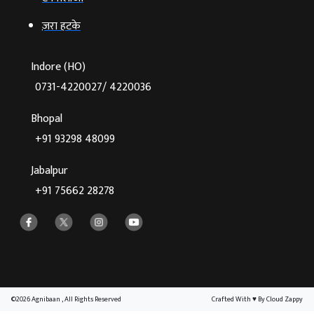
ज़रा हटके
Indore (HO)
0731-4220027/ 4220036
Bhopal
+91 93298 48099
Jabalpur
+91 75662 28278
©2026 Agnibaan , All Rights Reserved
Crafted With
♥
By Cloud Zappy