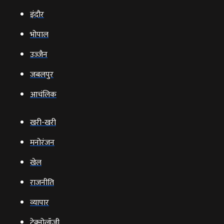
इंदौर
भोपाल
उज्‍जैन
जबलपुर
आचंलिक
खरी-खरी
मनोरंजन
खेल
राजनीति
व्‍यापार
टेक्‍नोलॉजी