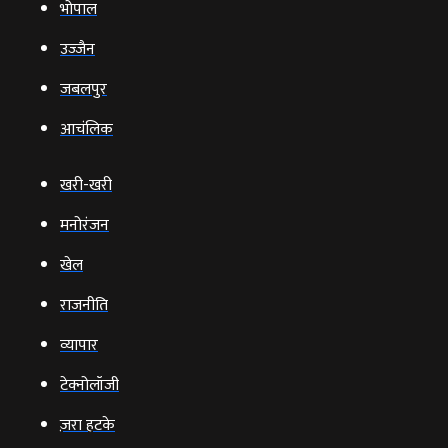
भोपाल
उज्‍जैन
जबलपुर
आचंलिक
खरी-खरी
मनोरंजन
खेल
राजनीति
व्‍यापार
टेक्‍नोलॉजी
ज़रा हटके