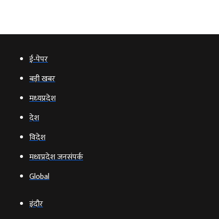
ई‑पेपर
बड़ी खबर
मध्‍यप्रदेश
देश
विदेश
मध्यप्रदेश जनसंपर्क
Global
इंदौर