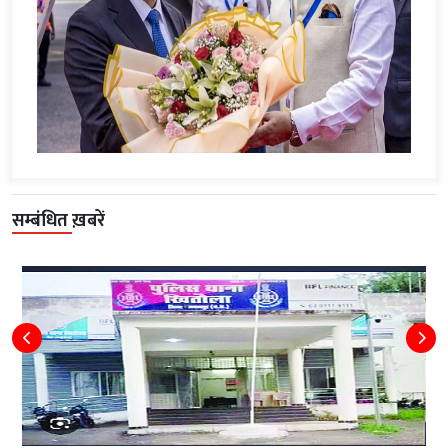
सम्बंधित ख़बरें