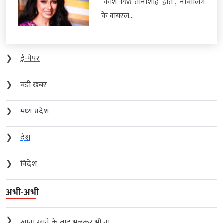
‘काश PM तानाशाह होते’, नाबालिग
के वायरल...
❯
ई-पेपर
❯
बड़ी खबर
❯
मध्य प्रदेश
❯
देश
❯
विदेश
अभी-अभी
❯
खाना खाने के बाद भूलकर भी ना...