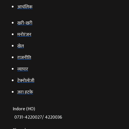
आचंलिक
खरी-खरी
मनोरंजन
खेल
राजनीति
व्‍यापार
टेक्‍नोलॉजी
ज़रा हटके
Indore (HO)
0731-4220027/ 4220036