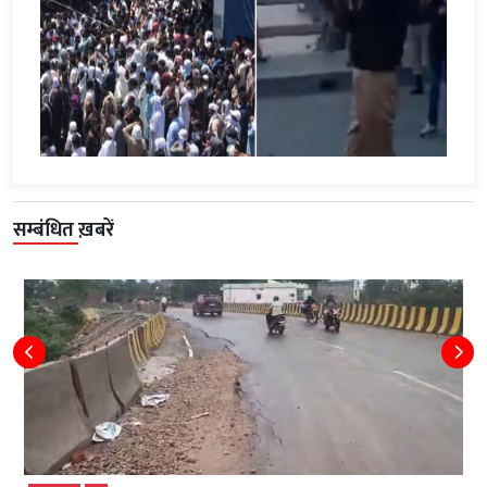
सम्बंधित ख़बरें