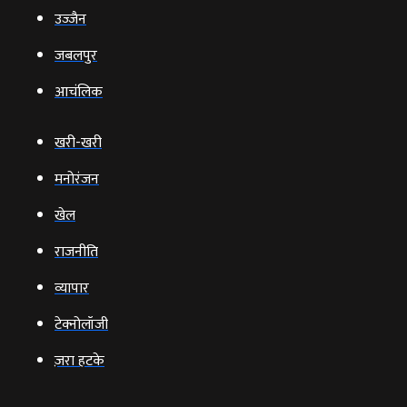
उज्‍जैन
जबलपुर
आचंलिक
खरी-खरी
मनोरंजन
खेल
राजनीति
व्‍यापार
टेक्‍नोलॉजी
ज़रा हटके