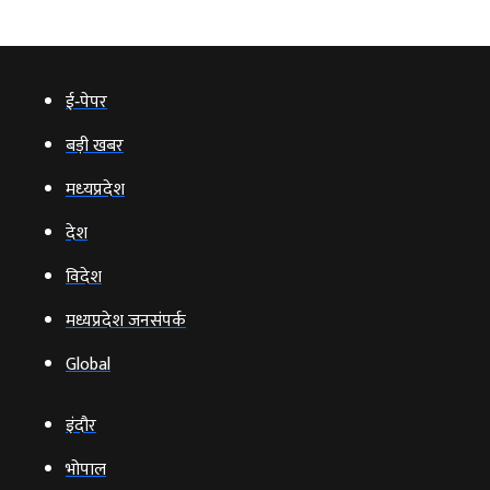
ई‑पेपर
बड़ी खबर
मध्‍यप्रदेश
देश
विदेश
मध्यप्रदेश जनसंपर्क
Global
इंदौर
भोपाल