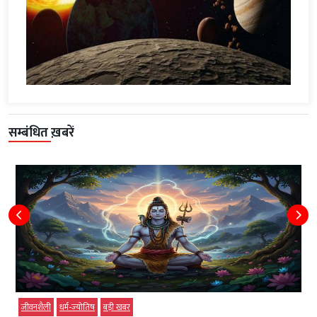
सम्बंधित ख़बरें
जीवनशैली
धर्म-ज्‍योतिष
बड़ी खबर