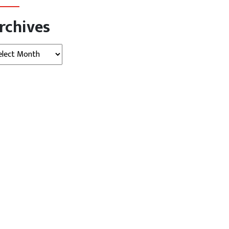
rchives
hives