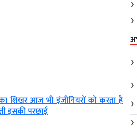
❯
❯
अ
❯
❯
सका शिखर आज भी इंजीनियरों को करता है
❯
पड़ती इसकी परछाई
❯