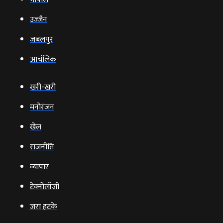
उज्‍जैन
जबलपुर
आचंलिक
खरी-खरी
मनोरंजन
खेल
राजनीति
व्‍यापार
टेक्‍नोलॉजी
ज़रा हटके