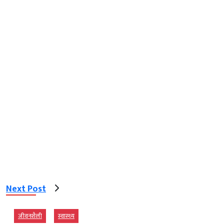
Next Post
जीवनशैली
स्‍वास्‍थ्‍य