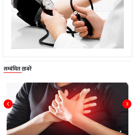
सम्बंधित ख़बरें