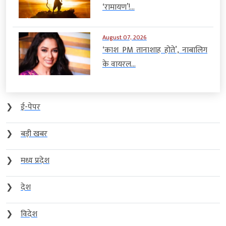
‘रामायण’!...
August 07, 2026
‘काश PM तानाशाह होते’, नाबालिग
के वायरल...
❯
ई-पेपर
❯
बड़ी खबर
❯
मध्य प्रदेश
❯
देश
❯
विदेश