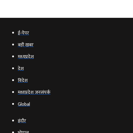
ई‑पेपर
बड़ी खबर
मध्‍यप्रदेश
देश
विदेश
मध्यप्रदेश जनसंपर्क
Global
इंदौर
भोपाल