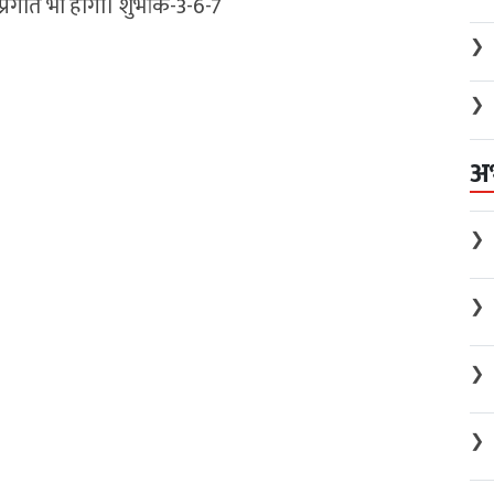
्रगति भी होगी। शुभांक-3-6-7
❯
❯
अ
❯
❯
❯
❯