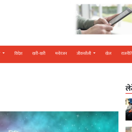
र
विदेश
खरी-खरी
मनोरंजन
जीवनशैली
खेल
राजनीत
ले