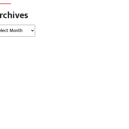
rchives
hives