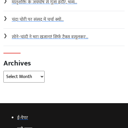
❯
मातृशक्ति के जयघोष से गूंजा इंदौर, भव्य...
❯
चंदा चोरी पर संसद में चर्चा क्यों...
❯
सोने-चांदी ने भरा खजाना! सिर्फ टैक्स वसूलकर...
Archives
Archives
ई‑पेपर