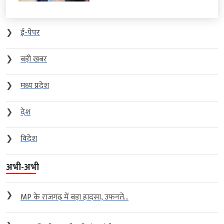
❯
ई-पेपर
❯
बड़ी खबर
❯
मध्य प्रदेश
❯
देश
❯
विदेश
अभी-अभी
❯
MP के राजगढ़ में बड़ा हादसा, उफनते...