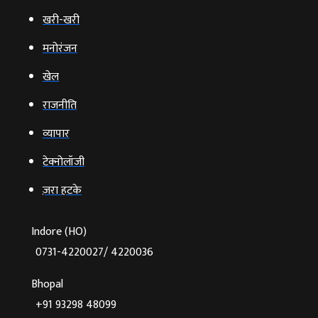
खरी-खरी
मनोरंजन
खेल
राजनीति
व्‍यापार
टेक्‍नोलॉजी
ज़रा हटके
Indore (HO)
0731-4220027/ 4220036
Bhopal
+91 93298 48099