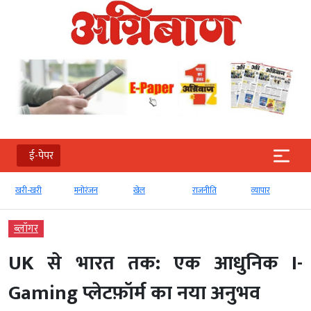
ई-पेपर
खरी-खरी
मनोरंजन
खेल
राजनीति
व्‍यापार
ब्‍लॉगर
UK से भारत तक: एक आधुनिक I-
Gaming प्लेटफ़ॉर्म का नया अनुभव