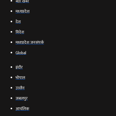
बड़ी खबर
मध्‍यप्रदेश
देश
विदेश
मध्यप्रदेश जनसंपर्क
Global
इंदौर
भोपाल
उज्‍जैन
जबलपुर
आचंलिक