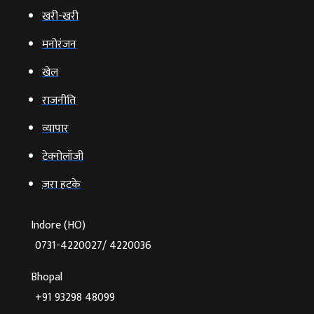
खरी-खरी
मनोरंजन
खेल
राजनीति
व्‍यापार
टेक्‍नोलॉजी
ज़रा हटके
Indore (HO)
0731-4220027/ 4220036
Bhopal
+91 93298 48099