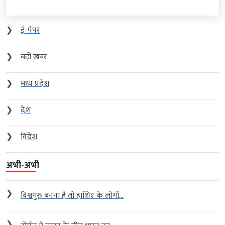
❯
ई-पेपर
❯
बड़ी खबर
❯
मध्य प्रदेश
❯
देश
❯
विदेश
अभी-अभी
❯
विश्वगुरु बनना है तो हाशिए के लोगों...
❯