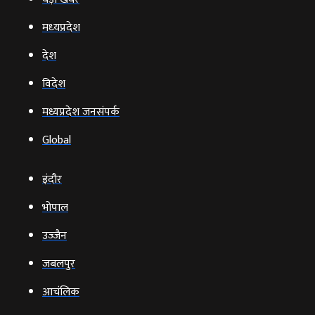
मध्‍यप्रदेश
देश
विदेश
मध्यप्रदेश जनसंपर्क
Global
इंदौर
भोपाल
उज्‍जैन
जबलपुर
आचंलिक