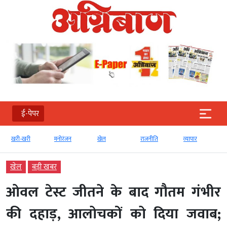
ई-पेपर
खरी-खरी
मनोरंजन
खेल
राजनीति
व्‍यापार
खेल
बड़ी खबर
ओवल टेस्ट जीतने के बाद गौतम गंभीर
की दहाड़, आलोचकों को दिया जवाब;