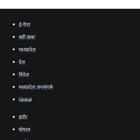
ई‑पेपर
बड़ी खबर
मध्‍यप्रदेश
देश
विदेश
मध्यप्रदेश जनसंपर्क
Global
इंदौर
भोपाल