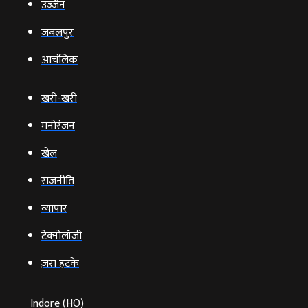
उज्‍जैन
जबलपुर
आचंलिक
खरी-खरी
मनोरंजन
खेल
राजनीति
व्‍यापार
टेक्‍नोलॉजी
ज़रा हटके
Indore (HO)