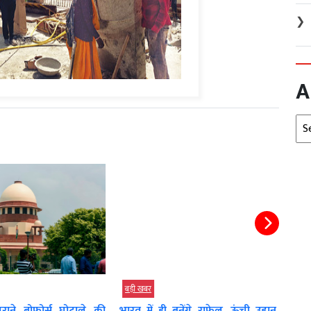
❯
A
Arc
बड़ी खबर
इंदौर 
News
ाने बोफोर्स घोटाले की
भारत में ही बनेंगे राफेल, ऊंची उड़ान