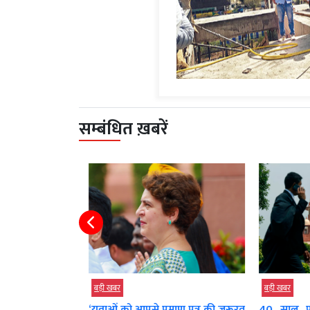
सम्बंधित ख़बरें
बड़ी खबर
बड़ी खबर
ट ले गए’, राहुल
‘युवाओं को आपसे प्रमाण पत्र की जरूरत
40 साल पुर