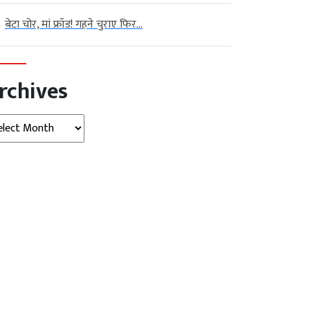
बेटा चोर, मां फ्रॉड! गहने चुराए फिर...
rchives
hives
न्यूज़ (Indore
बड़ी
मध्‍यप्रदेश
बड़ी खबर
व्‍यापार
)
खबर
सेना के लिए 2500 लॉजिस्टिक्स ड्रोन