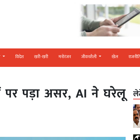
र
विदेश
खरी-खरी
मनोरंजन
जीवनशैली
खेल
राजनीत
ं पर पड़ा असर, AI ने घरेलू
ले