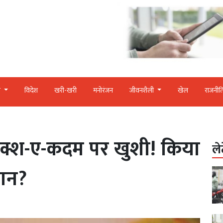
र
विदेश
खरी-खरी
मनोरंजन
जीवनशैली
खेल
राजनीत
 नक्श-ए-कदम पर खुशी! किया
ले
लान?