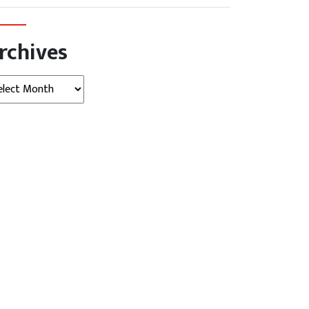
rchives
hives