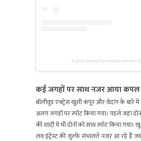
A post shared by ᴋʜᴜsʜɪ ᴋᴀᴘᴏᴏʀ (
कई जगहों पर साथ नजर आया कपल
बॉलीवुड एक्ट्रेस खुशी कपूर और वेदांग के बारे म
अलग जगहों पर स्पॉट किया गया। पहले जहां दोनों
की शादी में भी दोनों को साथ स्पॉट किया गया। खुशी
लव इंट्रेस्ट की जुल्फें संभालते नजर आ रहे हैं