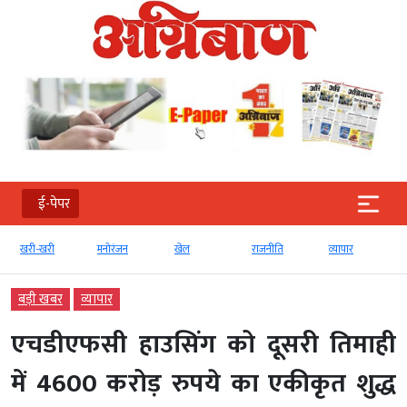
ई-पेपर
खरी-खरी
मनोरंजन
खेल
राजनीति
व्‍यापार
बड़ी खबर
व्‍यापार
एचडीएफसी हाउसिंग को दूसरी तिमाही
में 4600 करोड़ रुपये का एकीकृत शुद्ध