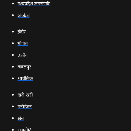
मध्यप्रदेश जनसंपर्क
Global
इंदौर
भोपाल
उज्‍जैन
जबलपुर
आचंलिक
खरी-खरी
मनोरंजन
खेल
राजनीति