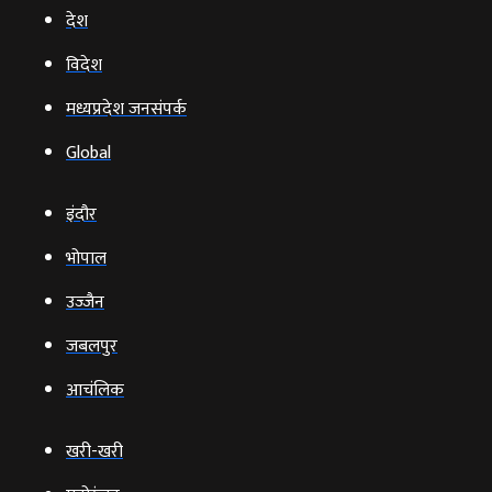
देश
विदेश
मध्यप्रदेश जनसंपर्क
Global
इंदौर
भोपाल
उज्‍जैन
जबलपुर
आचंलिक
खरी-खरी