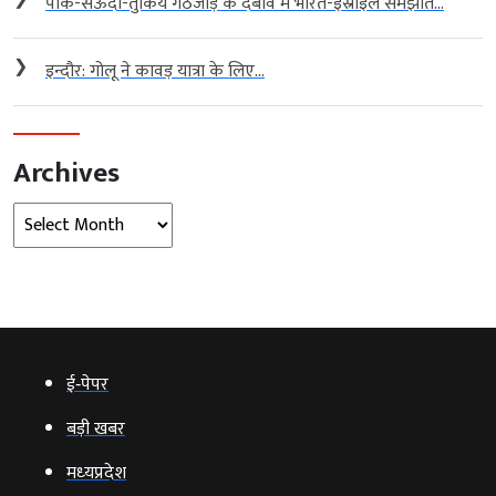
पाक-सऊदी-तुर्किये गठजोड़ के दबाव में भारत-इस्राइल समझौते...
❯
इन्दौर: गोलू ने कावड़ यात्रा के लिए...
Archives
Archives
ई‑पेपर
बड़ी खबर
मध्‍यप्रदेश