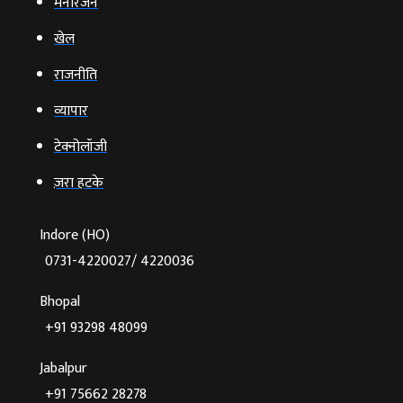
मनोरंजन
खेल
राजनीति
व्‍यापार
टेक्‍नोलॉजी
ज़रा हटके
Indore (HO)
0731-4220027/ 4220036
Bhopal
+91 93298 48099
Jabalpur
+91 75662 28278