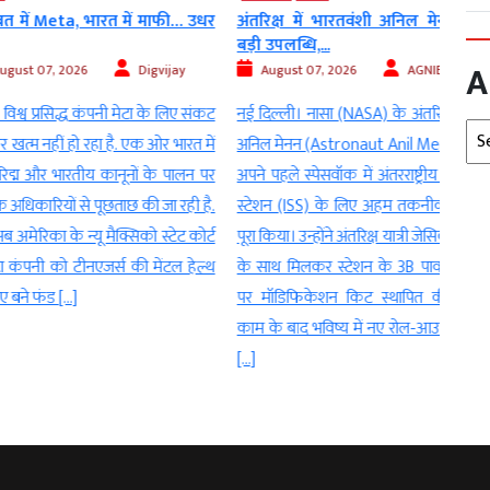
eta, भारत में माफी… उधर
अंतरिक्ष में भारतवंशी अनिल मेनन की
ईरान 
बड़ी उपलब्धि,...
ऑफ..
A
, 2026
Digvijay
August 07, 2026
AGNIBAN
2026
रसिद्ध कंपनी मेटा के लिए संकट
नई दिल्ली। नासा (NASA) के अंतरिक्ष यात्री
Arc
नई दि
ीं हो रहा है. एक ओर भारत में
अनिल मेनन (Astronaut Anil Menon) ने
भले ज
 भारतीय कानूनों के पालन पर
अपने पहले स्पेसवॉक में अंतरराष्ट्रीय अंतरिक्ष
करते ह
ियों से पूछताछ की जा रही है.
स्टेशन (ISS) के लिए अहम तकनीकी काम
और ही 
 के न्यू मैक्सिको स्टेट कोर्ट
पूरा किया। उन्होंने अंतरिक्ष यात्री जेसिका मेयर
कि अम
 को टीनएजर्स की मेंटल हेल्थ
के साथ मिलकर स्टेशन के 3B पावर चैनल
और ‘द
 […]
पर मॉडिफिकेशन किट स्थापित की। इस
स्ट्रे
काम के बाद भविष्य में नए रोल-आउट सोलर
ना गुज
[…]