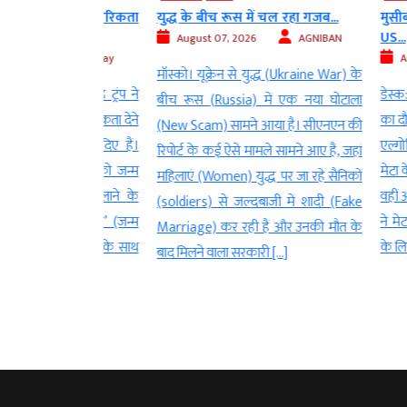
मेरिकी नागरिकता
युद्ध के बीच रूस में चल रहा गजब...
मुसीबत में M
US...
August 07, 2026
AGNIBAN
Digvijay
August 07
मॉस्को। यूक्रेन से युद्ध (Ukraine War) के
रपति डोनाल्ड ट्रंप ने
डेस्क: विश्व प्
बीच रूस (Russia) में एक नया घोटाला
ेरिकी नागरिकता देने
का दौर खत्म नह
(New Scam) सामने आया है। सीएनएन की
 बदलाव कर दिए हैं।
एल्गोरिद्म और
रिपोर्ट के कई ऐसे मामले सामने आए हैं, जहां
का में बच्चे को जन्म
मेटा के अधिकार
महिलाएं (Women) युद्ध पर जा रहे सैनिकों
ागरिकता दिलाने के
वहीं अब अमेरिका
(soldiers) से जल्दबाजी में शादी (Fake
 ‘बर्थ टूरिज्म’ (जन्म
ने मेटा कंपनी
Marriage) कर रही हैं और उनकी मौत के
 सख्ती करने के साथ
के लिए बने फंड
बाद मिलने वाला सरकारी […]