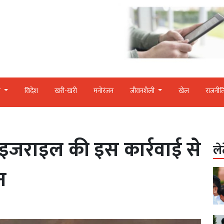
र
विदेश
खरी-खरी
मनोरंजन
जीवनशैली
खेल
राजनीत
जराइल की इस कार्रवाई से
ले
न