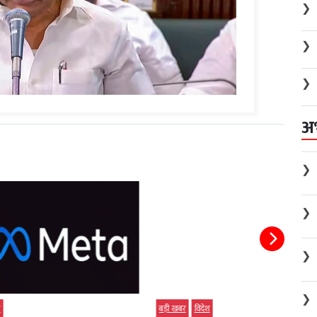
❯
❯
❯
अ
❯
❯
❯
❯
बड़ी खबर
विदेश
विदेश