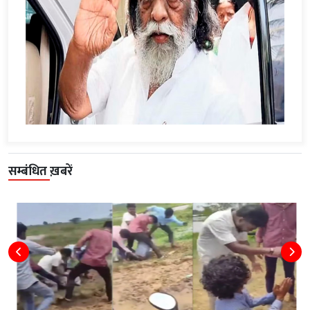
सम्बंधित ख़बरें