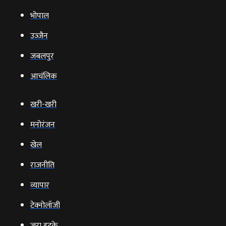
भोपाल
उज्‍जैन
जबलपुर
आचंलिक
खरी-खरी
मनोरंजन
खेल
राजनीति
व्‍यापार
टेक्‍नोलॉजी
ज़रा हटके