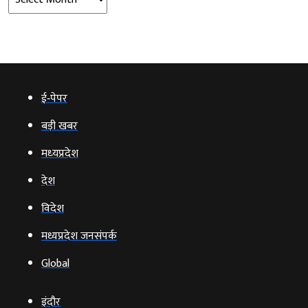
ई‑पेपर
बड़ी खबर
मध्‍यप्रदेश
देश
विदेश
मध्यप्रदेश जनसंपर्क
Global
इंदौर