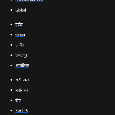
मध्यप्रदेश जनसंपर्क
Global
इंदौर
भोपाल
उज्‍जैन
जबलपुर
आचंलिक
खरी-खरी
मनोरंजन
खेल
राजनीति