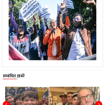
सम्बंधित ख़बरें