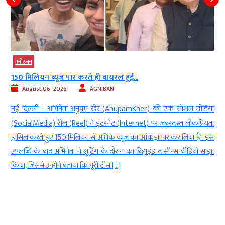
मनोरंजन
150 मिलियन व्यूज पार करते ही वायरल हुई...
August 06, 2026
AGNIBAN
र
नई दिल्ली । अभिनेता अनुपम खेर (AnupamKher) की एक सोशल मीडिया
े
(SocialMedia) रील (Reel) ने इंटरनेट (Internet) पर जबरदस्त लोकप्रियता
w
हासिल करते हुए 150 मिलियन से अधिक व्यूज का आंकड़ा पार कर लिया है। इस
ए
उपलब्धि के बाद अभिनेता ने शूटिंग के दौरान का बिहाइंड द सीन्स वीडियो साझा
किया, जिसमें उन्होंने बताया कि पूरी टीम […]