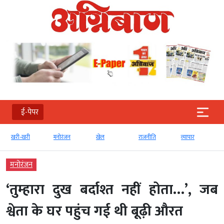
ई-पेपर
खरी-खरी
मनोरंजन
खेल
राजनीति
व्‍यापार
मनोरंजन
‘तुम्हारा दुख बर्दाश्त नहीं होता…’, जब
श्वेता के घर पहुंच गई थी बूढ़ी औरत