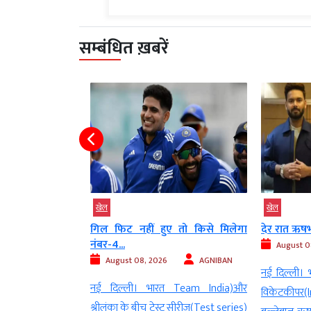
सम्बंधित ख़बरें
खेल
खेल
00 मैच पूरे, सचिन
गिल फिट नहीं हुए तो किसे मिलेगा
देर रात ऋषभ प
नंबर-4...
August 08
AGNIBAN
August 08, 2026
AGNIBAN
नई दिल्ली। भा
ेट (ODI Cricket) ने
नई दिल्ली। भारत Team India)और
विकेटकीपर(
 को एक ऐतिहासिक
श्रीलंका के बीच टेस्ट सीरीज(Test series)