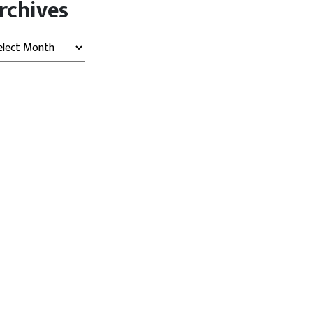
rchives
hives
खेल
फाइनल की रेस में भारत की
स्पिन की तैयारी करने पहुंची टीम इंडिया
ीक्षा,...
के...
gust 07, 2026
AGNIBAN
August 07, 2026
AGNIBAN
्ली। वर्ल्ड टेस्ट चैम्पियनशिप (World
नई दिल्ली। श्रीलंका(Sri Lanka) दौरे पर
 Championship)2025-27 में
पहुंची भारतीय क्रिकेट(cricket team)