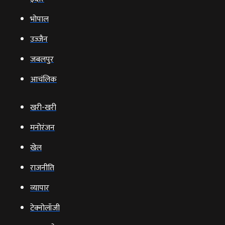
भोपाल
उज्‍जैन
जबलपुर
आचंलिक
खरी-खरी
मनोरंजन
खेल
राजनीति
व्‍यापार
टेक्‍नोलॉजी