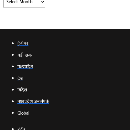
ई‑पेपर
बड़ी खबर
मध्‍यप्रदेश
देश
विदेश
मध्यप्रदेश जनसंपर्क
Global
इंदौर