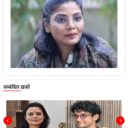
सम्बंधित ख़बरें