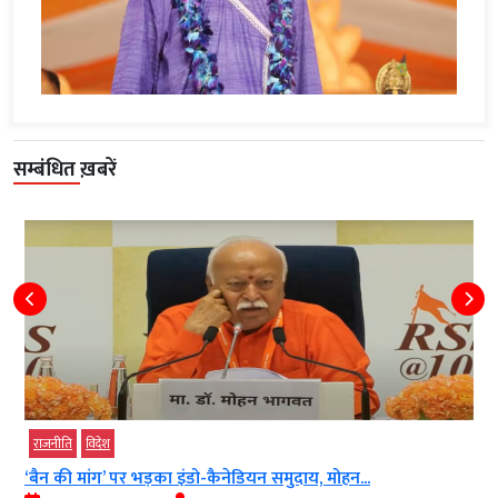
सम्बंधित ख़बरें
ेश
विदेश
ग’ पर भड़का इंडो-कैनेडियन समुदाय, मोहन...
पाकिस्तान में मि