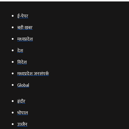
ई‑पेपर
बड़ी खबर
मध्‍यप्रदेश
देश
विदेश
मध्यप्रदेश जनसंपर्क
Global
इंदौर
भोपाल
उज्‍जैन