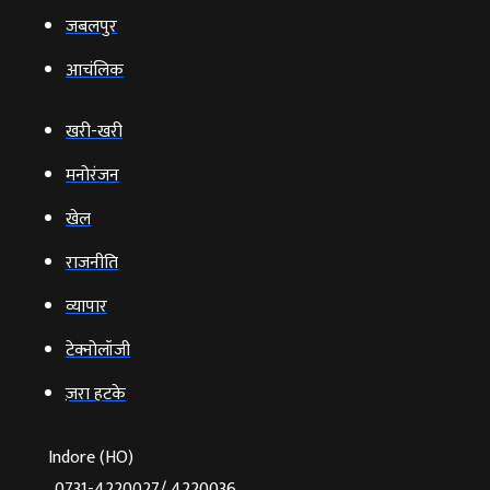
जबलपुर
आचंलिक
खरी-खरी
मनोरंजन
खेल
राजनीति
व्‍यापार
टेक्‍नोलॉजी
ज़रा हटके
Indore (HO)
0731-4220027/ 4220036