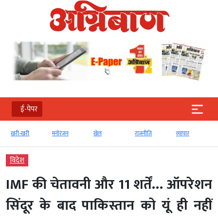
ई-पेपर
खरी-खरी
मनोरंजन
खेल
राजनीति
व्‍यापार
टे
विदेश
IMF की चेतावनी और 11 शर्तें… ऑपरेशन
सिंदूर के बाद पाकिस्तान को यूं ही नहीं