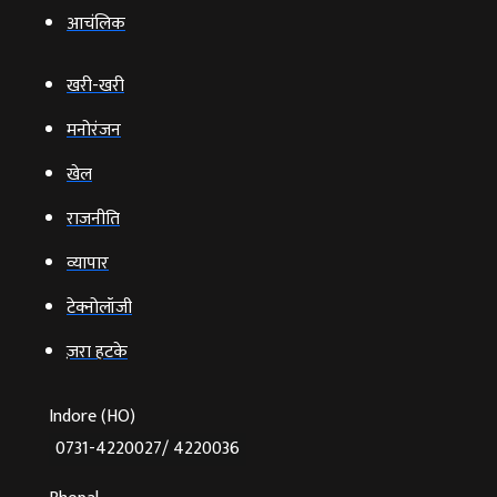
आचंलिक
खरी-खरी
मनोरंजन
खेल
राजनीति
व्‍यापार
टेक्‍नोलॉजी
ज़रा हटके
Indore (HO)
0731-4220027/ 4220036