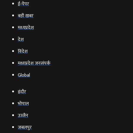
ई‑पेपर
बड़ी खबर
मध्‍यप्रदेश
देश
विदेश
मध्यप्रदेश जनसंपर्क
Global
इंदौर
भोपाल
उज्‍जैन
जबलपुर