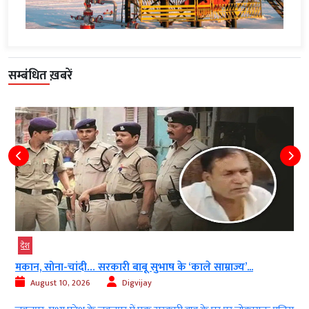
सम्बंधित ख़बरें
देश
मकान, सोना-चांदी… सरकारी बाबू सुभाष के ‘काले साम्राज्य’...
August 10, 2026
Digvijay