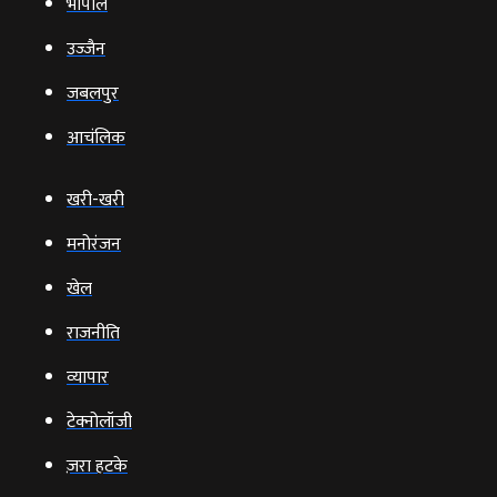
भोपाल
उज्‍जैन
जबलपुर
आचंलिक
खरी-खरी
मनोरंजन
खेल
राजनीति
व्‍यापार
टेक्‍नोलॉजी
ज़रा हटके