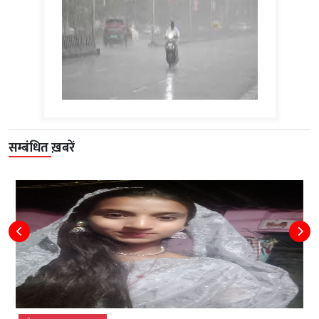
सम्बंधित ख़बरें