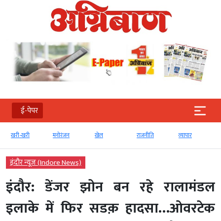
ई-पेपर
खरी-खरी
मनोरंजन
खेल
राजनीति
व्‍यापार
इंदौर न्यूज़ (Indore News)
इंदौर: डेंजर झोन बन रहे रालामंडल
इलाके में फिर सडक़ हादसा…ओवरटेक