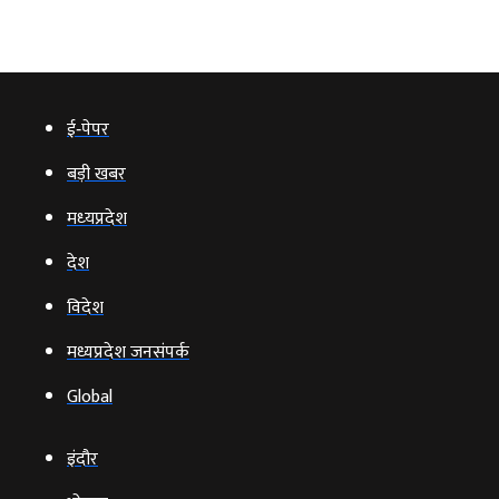
ई‑पेपर
बड़ी खबर
मध्‍यप्रदेश
देश
विदेश
मध्यप्रदेश जनसंपर्क
Global
इंदौर