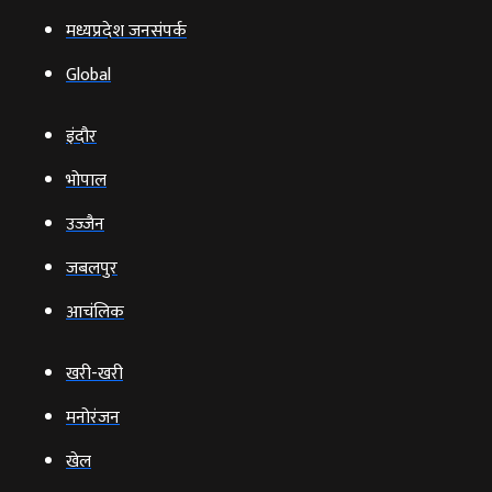
मध्यप्रदेश जनसंपर्क
Global
इंदौर
भोपाल
उज्‍जैन
जबलपुर
आचंलिक
खरी-खरी
मनोरंजन
खेल