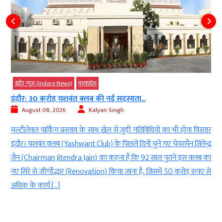
इंदौर न्यूज़ (Indore News)
मध्‍यप्रदेश
इंदौर: 30 करोड़ यशवंत क्लब की नई सदस्यता...
August 08, 2026
Kalyan Singh
ी
मल्टीलेवल पार्किंग प्रस्ताव के साथ खेल से जुड़ी गतिविधियों का भी होगा विस्तार
ी
इंदौर। यशवंत क्लब (Yashwant Club) के पिछले दिनों चुने गए चेयरमैन जितेन्द्र
e
जैन (Chairman Jitendra Jain) का कहना है कि 92 साल पुराने इस क्लब का
र
नए सिरे से जीर्णोद्धार (Renovation) किया जाना है, जिसमें 50 करोड़ रुपए से
अधिक के कार्य […]