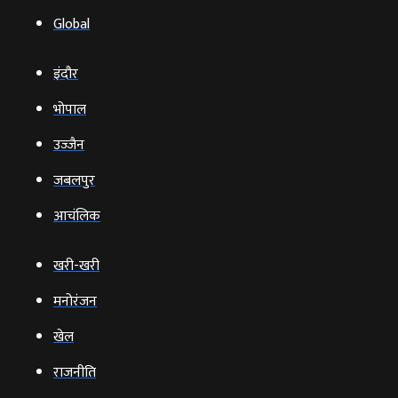
Global
इंदौर
भोपाल
उज्‍जैन
जबलपुर
आचंलिक
खरी-खरी
मनोरंजन
खेल
राजनीति