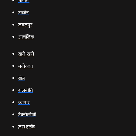
भोपाल
उज्‍जैन
जबलपुर
आचंलिक
खरी-खरी
मनोरंजन
खेल
राजनीति
व्‍यापार
टेक्‍नोलॉजी
ज़रा हटके