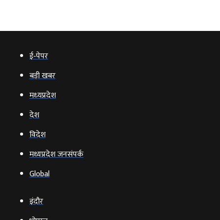
ई‑पेपर
बड़ी खबर
मध्‍यप्रदेश
देश
विदेश
मध्यप्रदेश जनसंपर्क
Global
इंदौर