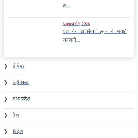
इन...
August 09, 2026
यश के ‘टॉक्सिक’ लुक ने मचाई
सनसनी,...
❯
ई-पेपर
❯
बड़ी खबर
❯
मध्य प्रदेश
❯
देश
❯
विदेश