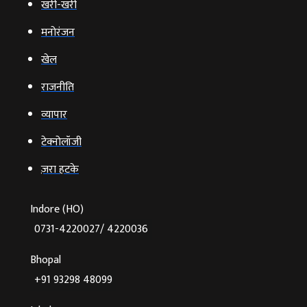
खरी-खरी
मनोरंजन
खेल
राजनीति
व्‍यापार
टेक्‍नोलॉजी
ज़रा हटके
Indore (HO)
0731-4220027/ 4220036
Bhopal
+91 93298 48099