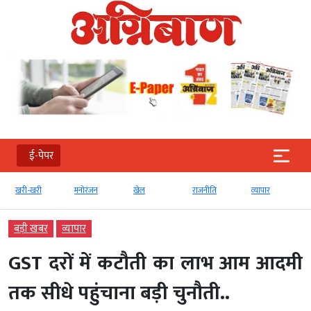
ई-पेपर
खरी-खरी
मनोरंजन
खेल
राजनीति
व्‍यापार
बड़ी खबर
व्‍यापार
GST दरों में कटौती का लाभ आम आदमी
तक सीधे पहुंचाना बड़ी चुनौती..