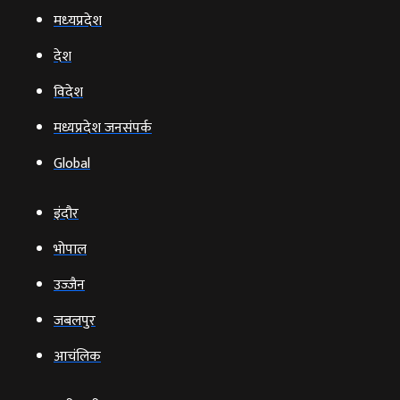
मध्‍यप्रदेश
देश
विदेश
मध्यप्रदेश जनसंपर्क
Global
इंदौर
भोपाल
उज्‍जैन
जबलपुर
आचंलिक