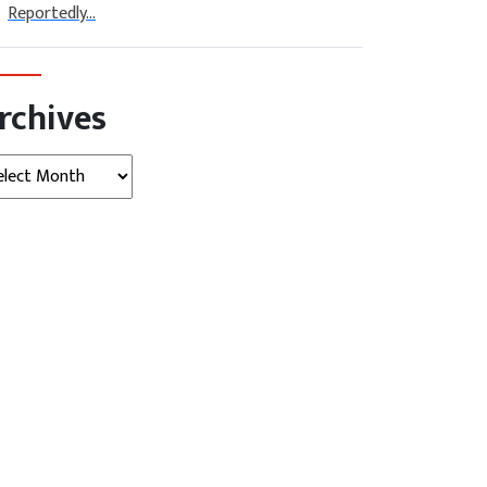
Reportedly...
rchives
hives