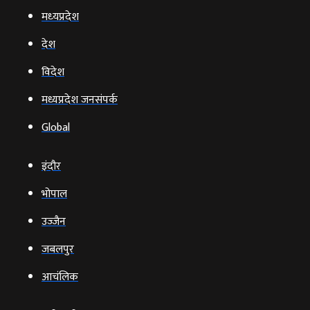
मध्‍यप्रदेश
देश
विदेश
मध्यप्रदेश जनसंपर्क
Global
इंदौर
भोपाल
उज्‍जैन
जबलपुर
आचंलिक