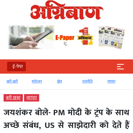
ई-पेपर
खरी-खरी
मनोरंजन
खेल
राजनीति
व्‍यापार
बड़ी खबर
व्‍यापार
जयशंकर बोले- PM मोदी के ट्रंप के साथ
अच्छे संबंध, US से साझेदारी को देते हैं