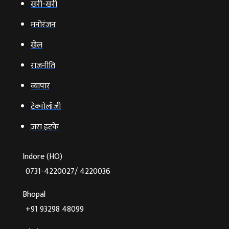
खरी-खरी
मनोरंजन
खेल
राजनीति
व्‍यापार
टेक्‍नोलॉजी
ज़रा हटके
Indore (HO)
0731-4220027/ 4220036
Bhopal
+91 93298 48099