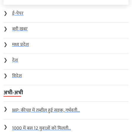
❯
ई-पेपर
❯
बड़ी खबर
❯
मध्य प्रदेश
❯
देश
❯
विदेश
अभी-अभी
❯
MP: कीचड़ में तब्दील हुई सड़क, गर्भवती...
❯
1000 में बस 12 युवाओं को मिलती...