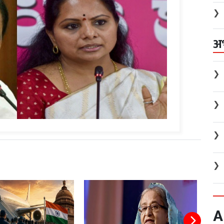
❯
अ
❯
❯
❯
❯
A