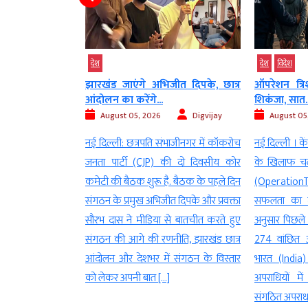
देश
विदेश
देश
जीत दिपके, छात्र
ऑपरेशन त्रिशूल से भगोड़ों पर बड़ा
वो स्टूडेंट प्
शिकंजा, सात...
निष्कासन की..
Digvijay
August 05, 2026
AGNIBAN
August
2026
भाजीनगर में कॉकरोच
नई दिल्ली । केंद्र सरकार ने भगोड़े अपराधियों
नई दिल्ली। बां
की दो दिवसीय कोर
के खिलाफ चलाए जा रहे ऑपरेशन त्रिशूल
बरसी पर उनक
. बैठक के पहले दिन
(OperationTrishul) के तहत बड़ी
बांग्लादेशी 
त दिपके और प्रवक्ता
सफलता का दावा किया है। सरकार के
हसीना ने संबो
से बातचीत करते हुए
अनुसार पिछले सात वर्षों में 36 देशों से कुल
शेख हसीना ने क
ीति, झारखंड छात्र
274 वांछित अपराधियों (Fugitives) को
जिसके लिए 3
 संगठन के विस्तार
भारत (India) वापस लाया गया है। इन
1971 का मूवम
]
अपराधियों में आतंकवाद (Terrorism),
हसीना इमोशनल 
संगठित अपराध, आर्थिक अपराध, मादक […]