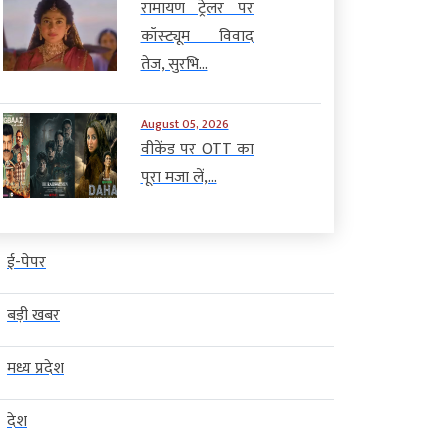
रामायण ट्रेलर पर
कॉस्ट्यूम विवाद
तेज, सुरभि...
August 05, 2026
वीकेंड पर OTT का
पूरा मजा लें,...
ई-पेपर
बड़ी खबर
मध्य प्रदेश
देश