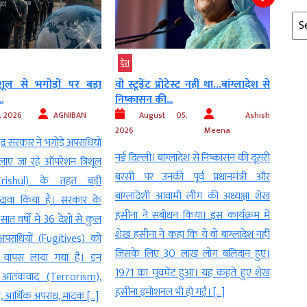
Arc
देश
मध्‍यप्रदेश
देश
रोटेस्ट नहीं था…बांग्लादेश से
50 वर्षीय दिव्यांग ने कलेक्टर से लगाई
वृद्धा
.
शादी...
अंतिम.
 05,
Ashish
August 05, 2026
Digvijay
Au
Meena
दमोह। जनसुनवाई में आमतौर पर जमीन,
सोनीप
ग्लादेश से निष्कासन की दूसरी
सड़क, बिजली, पेंशन या राशन से जुड़ी
सवाल 
ी पूर्व प्रधानमंत्री और
शिकायतें आती हैं, लेकिन मंगलवार को दमोह
पास अप
आवामी लीग की अध्यक्षा शेख
कलेक्ट्रेट में एक ऐसा मामला सामने आया
भी सम
धन किया। इस कार्यक्रम में
जिसने अधिकारियों और वहां मौजूद लोगों को
रिश्त
हा कि ये वो बांग्लादेश नहीं
भावुक कर दिया। तेंदूखेड़ा थाना क्षेत्र के बमोरी
ऐसा ह
0 लाख लोग बलिदान हुए।
गांव निवासी 50 वर्षीय दिव्यांग नरेंद्र सिंह
एक पित
ेंट हुआ। यह कहते हुए शेख
ठाकुर कलेक्टर प्रताप नारायण यादव के […]
भी हो गईं। […]