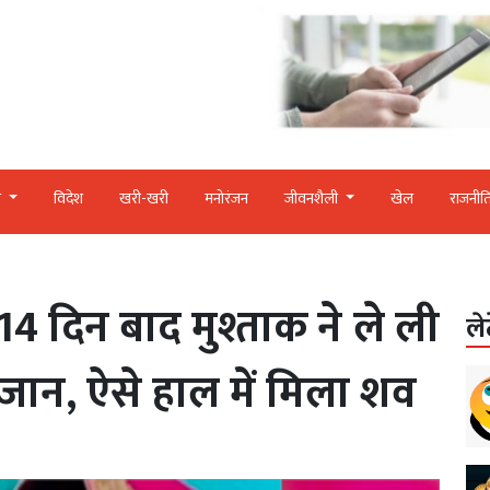
र
विदेश
खरी-खरी
मनोरंजन
जीवनशैली
खेल
राजनीत
 14 दिन बाद मुश्ताक ने ले ली
ले
 जान, ऐसे हाल में मिला शव