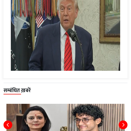
सम्बंधित ख़बरें