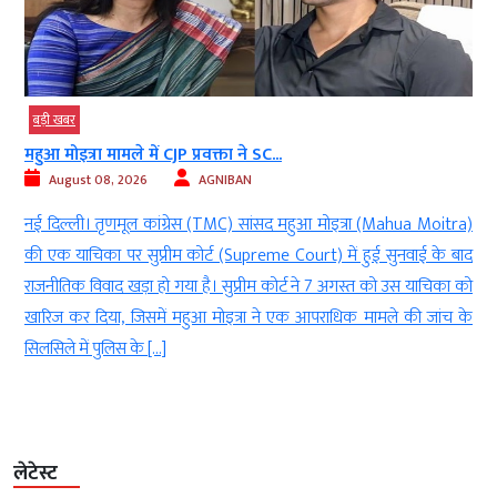
बड़ी खबर
राजनीति
P प्रवक्ता ने SC...
FCRA बिल पर संसद में घमा
AGNIBAN
August 08, 2026
्रेस (TMC) सांसद महुआ मोइत्रा (Mahua Moitra)
नई दिल्ली। संसद के मॉनसून सत
म कोर्ट (Supreme Court) में हुई सुनवाई के बाद
टकराव बढ़ने के आसार हैं। व
गया है। सुप्रीम कोर्ट ने 7 अगस्त को उस याचिका को
FCRA बिल को लेकर विपक्ष ने अप
 महुआ मोइत्रा ने एक आपराधिक मामले की जांच के
को लोकसभा के सभी सांसदों के
लेटेस्ट