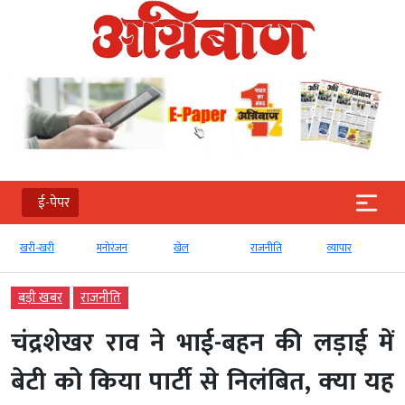
ई-पेपर
खरी-खरी
मनोरंजन
खेल
राजनीति
व्‍यापार
टेक्‍
बड़ी खबर
राजनीति
चंद्रशेखर राव ने भाई-बहन की लड़ाई में
बेटी को किया पार्टी से निलंबित, क्‍या यह