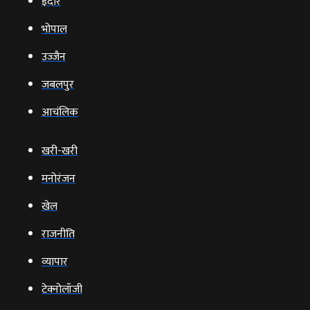
इंदौर
भोपाल
उज्‍जैन
जबलपुर
आचंलिक
खरी-खरी
मनोरंजन
खेल
राजनीति
व्‍यापार
टेक्‍नोलॉजी