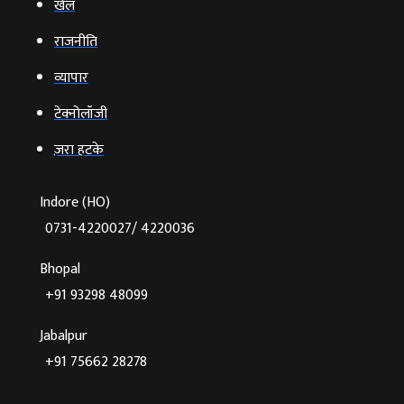
खेल
राजनीति
व्‍यापार
टेक्‍नोलॉजी
ज़रा हटके
Indore (HO)
0731-4220027/ 4220036
Bhopal
+91 93298 48099
Jabalpur
+91 75662 28278