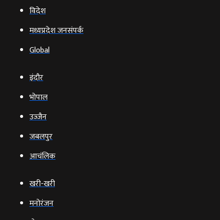
विदेश
मध्यप्रदेश जनसंपर्क
Global
इंदौर
भोपाल
उज्‍जैन
जबलपुर
आचंलिक
खरी-खरी
मनोरंजन