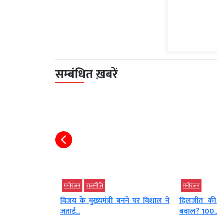
सम्बंधित ख़बरें
मनोरंजन
मनोरंजन
 बनने पर विशाल ने
दिलजीत की ‘सतलुज’ पर क्यों मचा
शत्रुघ्न सिन्
बवाल? 100...
लगभग पूरा,..