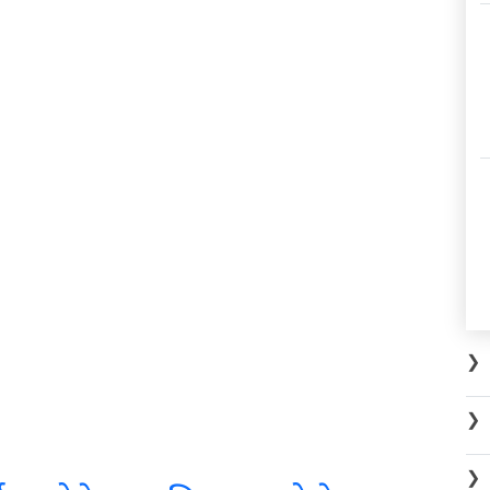
❯
❯
❯