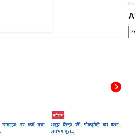
A
Arc
मनोरंजन
मनोरं
हा की डॉक्यूमेंट्री का काम
विजय-संगीता की कहानी में आया बड़ा
अजय द
.
ट्विस्ट, 27...
एक्शन