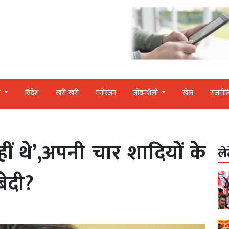
र
विदेश
खरी-खरी
मनोरंजन
जीवनशैली
खेल
राजनीत
हीं थे’,अपनी चार शादियों के
ले
बेदी?