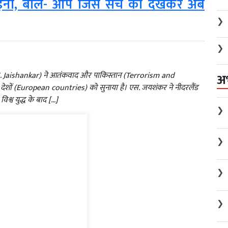
आईना, बोले- आप जिस सच को देखकर अब
❯
❯
 S. Jaishankar) ने आतंकवाद और पाकिस्तान (Terrorism and
अ
पीय देशों (European countries) को सुनाया है। एस. जयशंकर ने नीदरलैंड
िश्व युद्ध के बाद […]
❯
❯
❯
❯