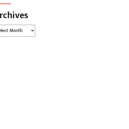
rchives
hives
जन
मनोरंजन
ेवगन ने ‘किल’ के डायरेक्टर संग
83 की उम्र में भी अमिताभ बच्चन का...
...
August 09, 2026
AGNIBAN