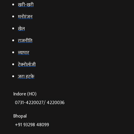
खरी-खरी
मनोरंजन
खेल
राजनीति
व्‍यापार
टेक्‍नोलॉजी
ज़रा हटके
Indore (HO)
0731-4220027/ 4220036
Bhopal
+91 93298 48099