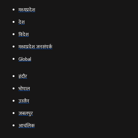
मध्‍यप्रदेश
देश
विदेश
मध्यप्रदेश जनसंपर्क
Global
इंदौर
भोपाल
उज्‍जैन
जबलपुर
आचंलिक