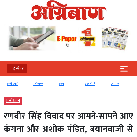
ई-पेपर
खरी-खरी
मनोरंजन
खेल
राजनीति
व्‍यापार
मनोरंजन
रणवीर सिंह विवाद पर आमने-सामने आए
कंगना और अशोक पंडित, बयानबाजी से