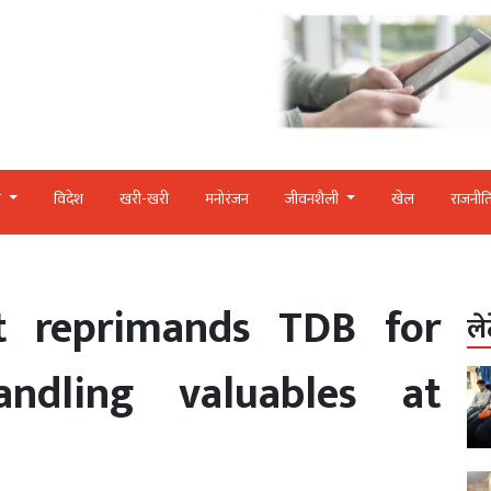
र
विदेश
खरी-खरी
मनोरंजन
जीवनशैली
खेल
राजनीत
t reprimands TDB for
ले
andling valuables at