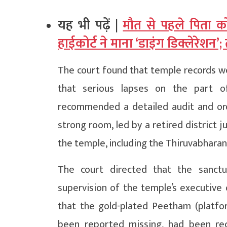
यह भी पढ़ें |
मौत से पहले पिता 
हाईकोर्ट ने माना ‘डाइंग डिक्लेरेशन
The court found that temple records w
that serious lapses on the part of
recommended a detailed audit and or
strong room, led by a retired district j
the temple, including the Thiruvabhara
The court directed that the sanct
supervision of the temple’s executive o
that the gold-plated Peetham (platfo
been reported missing, had been re