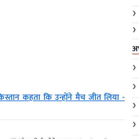
❯
❯
अ
❯
❯
िस्तान कहता कि उन्होंने मैच जीत लिया -
❯
❯