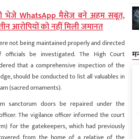
को भेजे WhatsApp मैसेज बने अहम सबूत,
’; तीन आरोपियों को नहीं मिली जमानत
ere not being maintained properly and directed
म
 officials be investigated. The High Court
dered that a comprehensive inspection of the
udge, should be conducted to list all valuables in
nam (sacred ornaments).
um sanctorum doors be repaired under the
fficer. The vigilance officer informed the court
rm) for the gatekeepers, which had previously
covered from the home of a relative of the