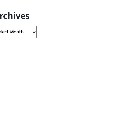
rchives
hives