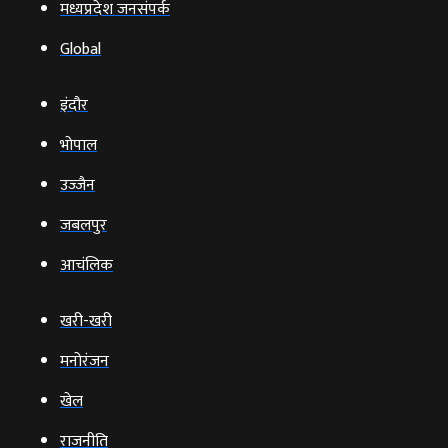
मध्यप्रदेश जनसंपर्क
Global
इंदौर
भोपाल
उज्‍जैन
जबलपुर
आचंलिक
खरी-खरी
मनोरंजन
खेल
राजनीति