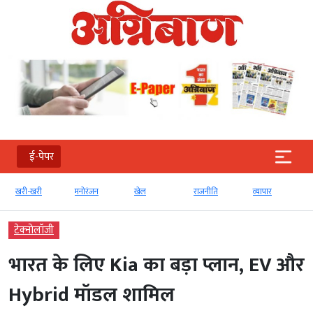
ई-पेपर
खरी-खरी
मनोरंजन
खेल
राजनीति
व्‍यापार
टेक्‍नोलॉजी
भारत के लिए Kia का बड़ा प्लान, EV और
Hybrid मॉडल शामिल