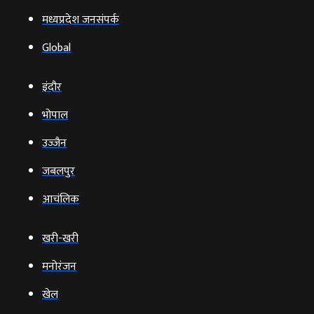
मध्यप्रदेश जनसंपर्क
Global
इंदौर
भोपाल
उज्‍जैन
जबलपुर
आचंलिक
खरी-खरी
मनोरंजन
खेल