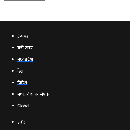
ई‑पेपर
बड़ी खबर
मध्‍यप्रदेश
देश
विदेश
मध्यप्रदेश जनसंपर्क
Global
इंदौर