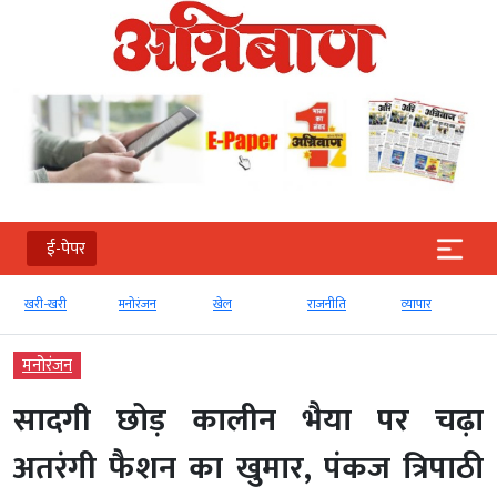
ई-पेपर
खरी-खरी
मनोरंजन
खेल
राजनीति
व्‍यापार
मनोरंजन
सादगी छोड़ कालीन भैया पर चढ़ा
अतरंगी फैशन का खुमार, पंकज त्रिपाठी