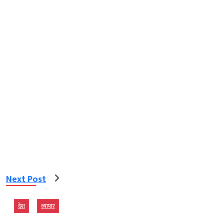
Next Post
देश
व्‍यापार