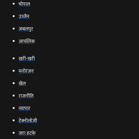
भोपाल
उज्‍जैन
जबलपुर
आचंलिक
खरी-खरी
मनोरंजन
खेल
राजनीति
व्‍यापार
टेक्‍नोलॉजी
ज़रा हटके