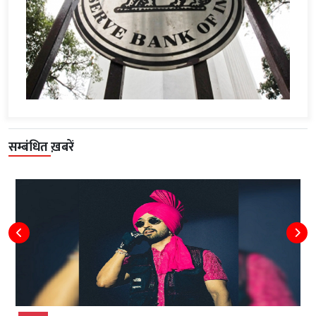
सम्बंधित ख़बरें