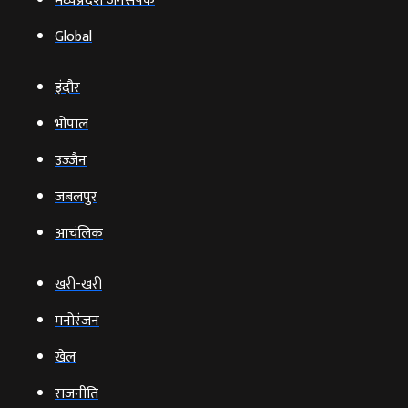
मध्यप्रदेश जनसंपर्क
Global
इंदौर
भोपाल
उज्‍जैन
जबलपुर
आचंलिक
खरी-खरी
मनोरंजन
खेल
राजनीति