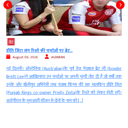
खेल
 चर्चाओं पर ब्रेट...
हॉकी वर्ल्ड कप के लिए हुआ 
AGNIBAN
August 05, 2026
Australian)के पूर्व तेज गेंदबाज ब्रेट ली (bowler
नई दिल्ली। पाकिस्तान हॉकी 
 चर्चाओं पर अपनी चुप्पी तोड़ दी है जो वर्षों तक
वर्ल्ड कप 2026 के लिए 20 स
्री तथा पंजाब किंग्स की सह मालकिन प्रीति जिंटा
है। यह टूर्नामेंट 15 से 30 अगस
r Preity Zinta)के रिश्ते को लेकर होती रहीं।
खेला जाएगा। इस बड़े टूर्नामे
 से दोनों के नाम को […]
टीम […]