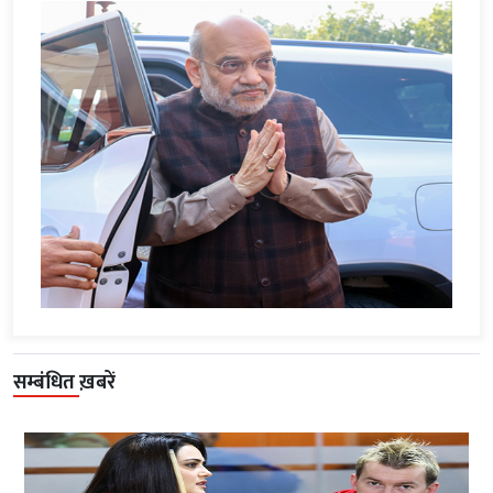
सम्बंधित ख़बरें