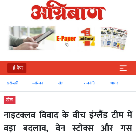
ई-पेपर
खरी-खरी
मनोरंजन
खेल
राजनीति
व्‍यापार
टेक्‍
खेल
नाइटक्लब विवाद के बीच इंग्लैंड टीम में
बड़ा बदलाव, बेन स्टोक्स और गस