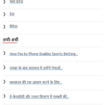
❯
मध्य प्रदेश
❯
देश
❯
विदेश
अभी-अभी
❯
How Pay by Phone Enables Sports Betting...
❯
नवंबर के बाद सदावल में उतरेंगे नेताओं...
❯
महाकाल की राह आसान करने के लिए...
❯
ई-केवाईसी और राशन वितरण में गड़बड़ी की...