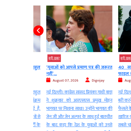
बड़ी खबर
बड़ी खबर
ट ले गए’, राहुल
‘युवाओं को आपसे प्रमाण पत्र की जरूरत
40 साल पुर
नहीं’,...
फाइल बंद,...
Digvijay
August 07, 2026
Digvijay
August 07
नेता प्रतिपक्ष राहुल
नई दिल्ली। कांग्रेस सांसद प्रियंका गांधी वाड्रा
नई दिल्ली। सुप्
 होने वाले कार्यक्रम
ने शुक्रवार को आरएसएस प्रमुख मोहन
बरी करने वाले
 इजाज़त मिल गई है.
भागवत पर निशाना साधा। उन्होंने भागवत की
फैसले के खिल
 अगस्त को छात्रों से
जेन जी और जेन अल्फा के साथ हुई बातचीत
खारिज कर दिय
रतीय जनता पार्टी के
के बाद कहा कि देश के युवाओं को उनसे
सबसे चर्चित 