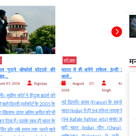
म
बड़ी खबर
इंदौर 
News
ाने बोफोर्स घोटाले की
भारत में ही बनेंगे राफेल, ऊंची उड़ान
CJI स
वाले...
महाका
, 2026
Digvijay
August 07,
Kalyan
2026
Singh
रीम कोर्ट ने हिंदुजा ब्रदर्स को
2026
नई दिल्ली। फ्रांस (France) के सहयोग से
 दिल्ली हाईकोर्ट के 2005 के
इंदौर.
भारत (India) में ही 94 राफेल लड़ाकू विमान
ाफ दायर अंतिम अपील को भी
Kant) 
(94 Rafale fighter jets) बनाए जाएंगे।
ा है। इसके साथ ही भारत के
महाका
वही भारत (India) चीन (China) और
और लंबे समय तक चलने वाले
साढ़े