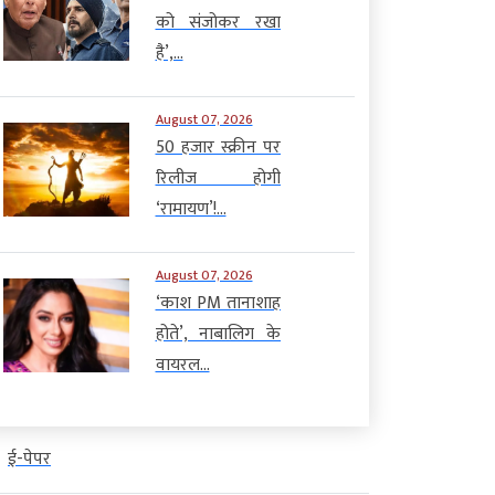
मंत्रालय 2,500 से अधिक लॉजिस्टिक्स ड्रोन
ंगे, मुख्यमंत्री एयरपोर्ट पर अगवानी कर
को संजोकर रखा
(Logistics drone) खरीदने की तैयारी में
 साथ जाएंगे, जहां पर जजेस गेस्ट हाउस
है’,...
है। इस पहल के बाद सियाचिन ग्लेशियर,
मिपूजन में शामिल होकर महाकालेश्वर
लद्दाख और अरुणाचल प्रदेश जैसे ऊंचाई वाले
शन कर रात में इंदौर लौट […]
August 07, 2026
[…]
50 हजार स्क्रीन पर
रिलीज होगी
‘रामायण’!...
August 07, 2026
‘काश PM तानाशाह
होते’, नाबालिग के
वायरल...
ई-पेपर