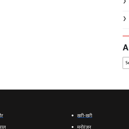
❯
❯
A
Arc
ौर
खरी-खरी
पाल
मनोरंजन